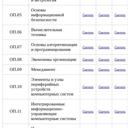
и метрология
Основы
ОП.05
информационной
Скачать
Скачать
Скачать
безопасности
Вычислительная
ОП.06
Скачать
Скачать
Скачать
техника
Основы алгоритмизации
ОП.07
Скачать
Скачать
Скачать
и программирования
ОП.08
Экономика организации
Скачать
Скачать
Скачать
ОП.09
Менеджмент
Скачать
Скачать
Скачать
Элементы и узлы
периферийных
ОП.10
Скачать
Скачать
Скачать
устройств
компьютерных систем
Интегрированные
информационно-
ОП.11
Скачать
Скачать
Скачать
управляющие
компьютерные системы