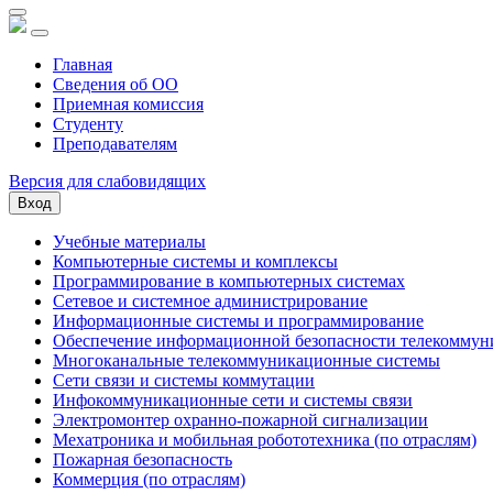
Главная
Сведения об ОО
Приемная комиссия
Студенту
Преподавателям
Версия для слабовидящих
Вход
Учебные материалы
Компьютерные системы и комплексы
Программирование в компьютерных системах
Сетевое и системное администрирование
Информационные системы и программирование
Обеспечение информационной безопасности телекоммун
Многоканальные телекоммуникационные системы
Сети связи и системы коммутации
Инфокоммуникационные сети и системы связи
Электромонтер охранно-пожарной сигнализации
Мехатроника и мобильная робототехника (по отраслям)
Пожарная безопасность
Коммерция (по отраслям)