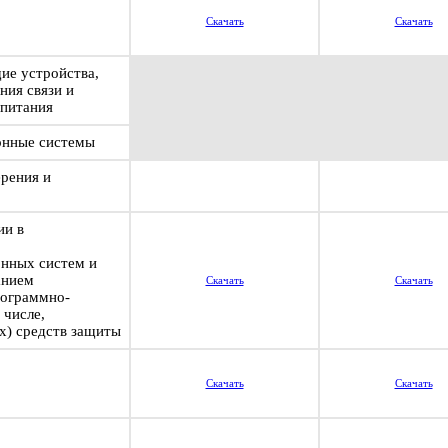
Скачать
Скачать
е устройства,
ния связи и
опитания
онные системы
рения и
ии в
нных систем и
анием
Скачать
Скачать
рограммно-
 числе,
х) средств защиты
Скачать
Скачать