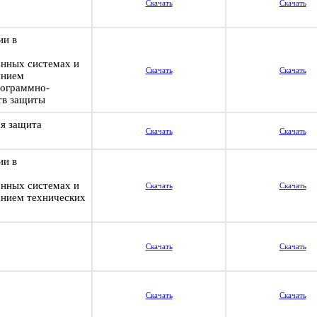
Скачать
Скачать
ии в
нных системах и
Скачать
Скачать
анием
рограммно-
тв защиты
я защита
Скачать
Скачать
ии в
нных системах и
Скачать
Скачать
анием технических
Скачать
Скачать
Скачать
Скачать