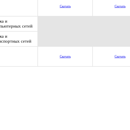
Скачать
Скачать
жа и
пьютерных сетей
жа и
нспортных сетей
Скачать
Скачать