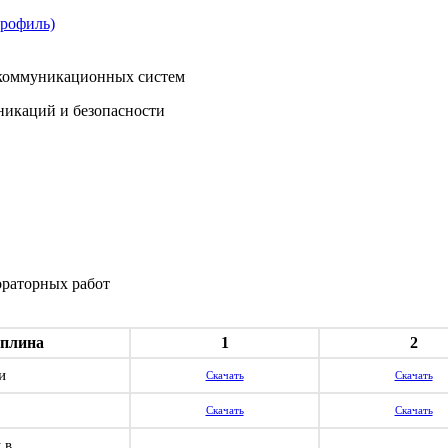
профиль)
екоммуникационных систем
никаций и безопасности
ораторных работ
плина
1
2
и
Скачать
Скачать
Скачать
Скачать
 в