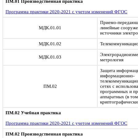
ПМ.01 Производственная практика
Программа практики 2020-2021 с учетом изменений ФГОС
Приемо-передающи
МДК.01.01
линейные сооруже
источники электр
МДК.01.02
Телекоммуникаци
Электрорадиоизме
МДК.01.03
метрология
Защита информац
информационно-
телекоммуникацио
ПМ.02
сетях с использов
программных и п
аппаратных (в том
криптографически
ПМ.02 Учебная практика
Программа практики 2020-2021 с учетом изменений ФГОС
ПМ.02 Производственная практика