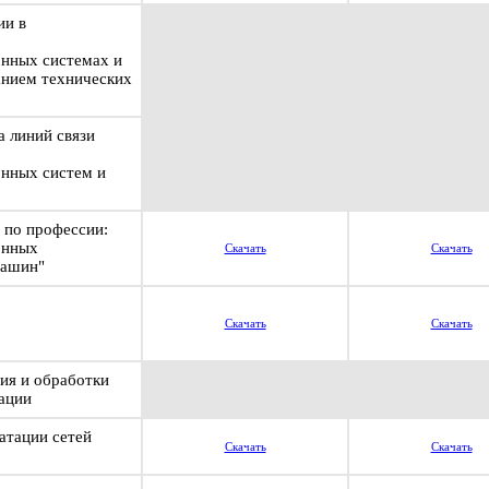
ии в
нных системах и
анием технических
а линий связи
нных систем и
 по профессии:
онных
Скачать
Скачать
машин"
Скачать
Скачать
ия и обработки
ации
атации сетей
Скачать
Скачать