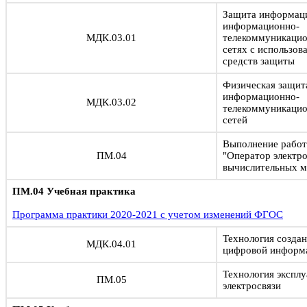
Защита информац
информационно-
МДК.03.01
телекоммуникацио
сетях с использов
средств защиты
Физическая защит
информационно-
МДК.03.02
телекоммуникацио
сетей
Выполнение работ
ПМ.04
"Оператор электр
вычислительных 
ПМ.04 Учебная практика
Программа практики 2020-2021 с учетом изменений ФГОС
Технология создан
МДК.04.01
цифровой информ
Технология эксплу
ПМ.05
электросвязи