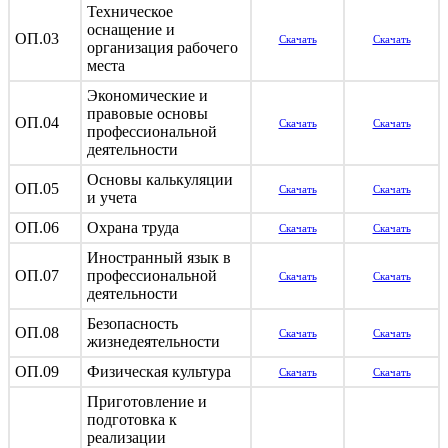
Техническое
оснащение и
ОП.03
Скачать
Скачать
организация рабочего
места
Экономические и
правовые основы
ОП.04
Скачать
Скачать
профессиональной
деятельности
Основы калькуляции
ОП.05
Скачать
Скачать
и учета
ОП.06
Охрана труда
Скачать
Скачать
Иностранный язык в
ОП.07
профессиональной
Скачать
Скачать
деятельности
Безопасность
ОП.08
Скачать
Скачать
жизнедеятельности
ОП.09
Физическая культура
Скачать
Скачать
Приготовление и
подготовка к
реализации