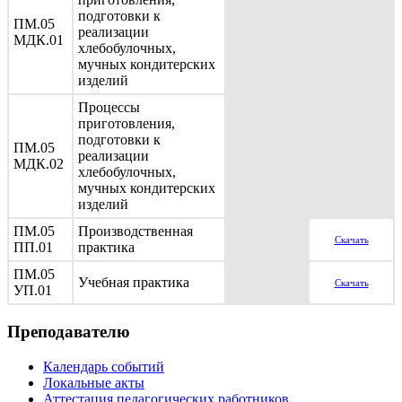
подготовки к
ПМ.05
реализации
МДК.01
хлебобулочных,
мучных кондитерских
изделий
Процессы
приготовления,
подготовки к
ПМ.05
реализации
МДК.02
хлебобулочных,
мучных кондитерских
изделий
ПМ.05
Производственная
Скачать
ПП.01
практика
ПМ.05
Учебная практика
Скачать
УП.01
Преподавателю
Календарь событий
Локальные акты
Аттестация педагогических работников