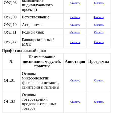
выполнение
ОУД.08
Скачать
Скачать
индивидуального
проекта)
ОУД.09
Естествознание
Скачать
Скачать
ОУД.10
Астрономия
Скачать
Скачать
ОУД.11
Родной язык
Скачать
Скачать
Башкирский язык/
ОУД.12
Скачать
Скачать
МХК
Профессиональный цикл
Наименование
№
дисциплин, модулей,
Аннотация
Программа
практик
Основы
микробиологии,
ОП.01
Скачать
Скачать
физиологии питания,
санитарии и гигиены
Основы
товароведения
ОП.02
Скачать
Скачать
продовольственных
товаров