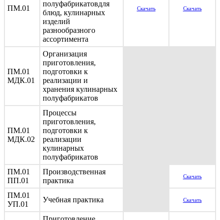
полуфабрикатовдля
ПМ.01
Скачать
Скачать
блюд, кулинарных
изделий
разнообразного
ассортимента
Организация
приготовления,
ПМ.01
подготовки к
МДК.01
реализации и
хранения кулинарных
полуфабрикатов
Процессы
приготовления,
ПМ.01
подготовки к
МДК.02
реализации
кулинарных
полуфабрикатов
ПМ.01
Производственная
Скачать
ПП.01
практика
ПМ.01
Учебная практика
Скачать
УП.01
Приготовление,