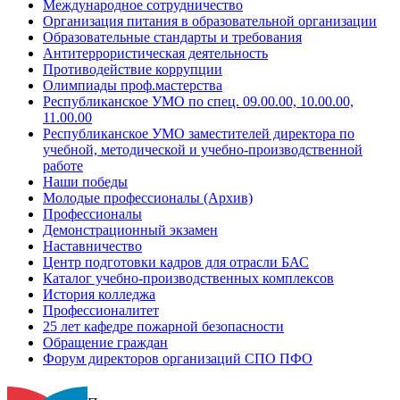
Международное сотрудничество
Организация питания в образовательной организации
Образовательные стандарты и требования
Антитеррористическая деятельность
Противодействие коррупции
Олимпиады проф.мастерства
Республиканское УМО по спец. 09.00.00, 10.00.00,
11.00.00
Республиканское УМО заместителей директора по
учебной, методической и учебно-производственной
работе
Наши победы
Молодые профессионалы (Архив)
Профессионалы
Демонстрационный экзамен
Наставничество
Центр подготовки кадров для отрасли БАС
Каталог учебно-производственных комплексов
История колледжа
Профессионалитет
25 лет кафедре пожарной безопасности
Обращение граждан
Форум директоров организаций СПО ПФО