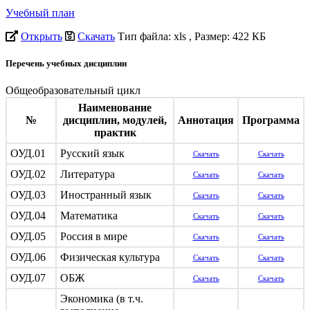
Учебный план
Открыть
Скачать
Тип файла: xls
, Размер: 422 КБ
Перечень учебных дисциплин
Общеобразовательный цикл
Наименование
№
дисциплин, модулей,
Аннотация
Программа
практик
ОУД.01
Русский язык
Скачать
Скачать
ОУД.02
Литература
Скачать
Скачать
ОУД.03
Иностранный язык
Скачать
Скачать
ОУД.04
Математика
Скачать
Скачать
ОУД.05
Россия в мире
Скачать
Скачать
ОУД.06
Физическая культура
Скачать
Скачать
ОУД.07
ОБЖ
Скачать
Скачать
Экономика (в т.ч.