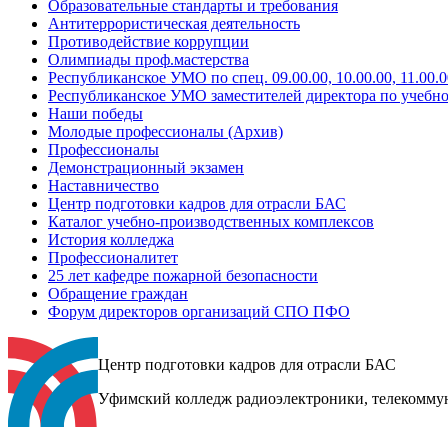
Образовательные стандарты и требования
Антитеррористическая деятельность
Противодействие коррупции
Олимпиады проф.мастерства
Республиканское УМО по спец. 09.00.00, 10.00.00, 11.00.0
Республиканское УМО заместителей директора по учебно
Наши победы
Молодые профессионалы (Архив)
Профессионалы
Демонстрационный экзамен
Наставничество
Центр подготовки кадров для отрасли БАС
Каталог учебно-производственных комплексов
История колледжа
Профессионалитет
25 лет кафедре пожарной безопасности
Обращение граждан
Форум директоров организаций СПО ПФО
Центр подготовки кадров для отрасли БАС
Уфимский колледж радиоэлектроники, телекомму