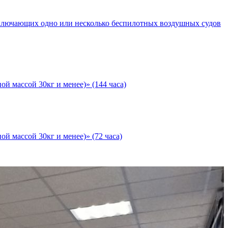
ключающих одно или несколько беспилотных воздушных судов
 массой 30кг и менее)» (144 часа)
 массой 30кг и менее)» (72 часа)