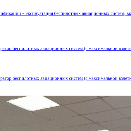
лификации «Эксплуатация беспилотных авиационных систем, в
атор беспилотных авиационных систем (с максимальной взлетной
атор беспилотных авиационных систем (с максимальной взлетной