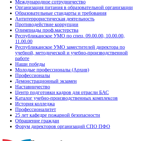
Международное сотрудничество
Организация питания в образовательной организации
Образовательные стандарты и требования
Антитеррористическая деятельность
Противодействие коррупции
Олимпиады проф.мастерства
Республиканское УМО по спец. 09.00.00, 10.00.00,
11.00.00
Республиканское УМО заместителей директора по
учебной, методической и учебно-производственной
работе
Наши победы
Молодые профессионалы (Архив)
Профессионалы
Демонстрационный экзамен
Наставничество
Центр подготовки кадров для отрасли БАС
Каталог учебно-производственных комплексов
История колледжа
Профессионалитет
25 лет кафедре пожарной безопасности
Обращение граждан
Форум директоров организаций СПО ПФО