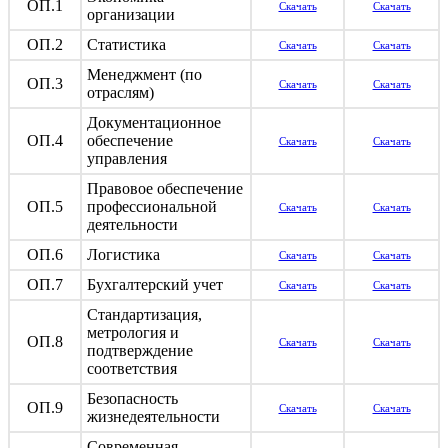
ОП.1
Скачать
Скачать
организации
ОП.2
Статистика
Скачать
Скачать
Менеджмент (по
ОП.3
Скачать
Скачать
отраслям)
Документационное
ОП.4
обеспечение
Скачать
Скачать
управления
Правовое обеспечение
ОП.5
профессиональной
Скачать
Скачать
деятельности
ОП.6
Логистика
Скачать
Скачать
ОП.7
Бухгалтерский учет
Скачать
Скачать
Стандартизация,
метрология и
ОП.8
Скачать
Скачать
подтверждение
соответствия
Безопасность
ОП.9
Скачать
Скачать
жизнедеятельности
Современная