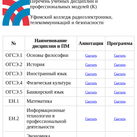
Перечень учебных дисциплин и
профессиональных модулей (К)
Уфимский колледж радиоэлектроники,
телекоммуникаций и безопасности
Наименование
№
Аннотация
Программа
дисциплин и ПМ
ОГСЭ.1
Основы философии
Скачать
Скачать
ОГСЭ.2
История
Скачать
Скачать
ОГСЭ.3
Иностранный язык
Скачать
Скачать
ОГСЭ.4
Физическая культура
Скачать
Скачать
ОГСЭ.5
Башкирский язык
Скачать
Скачать
ЕН.1
Математика
Скачать
Скачать
Информационные
технологии в
ЕН.2
Скачать
Скачать
профессиональной
деятельности
Экономика