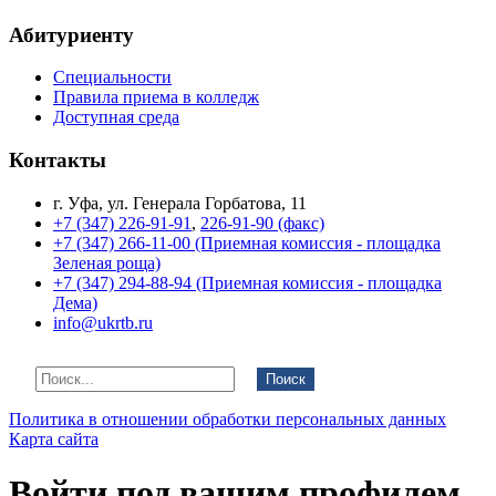
Абитуриенту
Специальности
Правила приема в колледж
Доступная среда
Контакты
г. Уфа, ул. Генерала Горбатова, 11
+7 (347) 226-91-91
,
226-91-90 (факс)
+7 (347) 266-11-00 (Приемная комиссия - площадка
Зеленая роща)
+7 (347) 294-88-94 (Приемная комиссия - площадка
Дема)
info@ukrtb.ru
Поиск
Политика в отношении обработки персональных данных
Карта сайта
Войти под вашим профилем