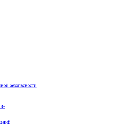
нной безопасности
 8»
жений