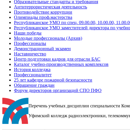
Образовательные стандарты и требования
Антитеррористическая деятельность
Противодействие коррупции
Олимпиады проф.мастерства
Республиканское УМО по спец. 09.00.00, 10.00.00, 11.00.0
Республиканское УМО заместителей директора по учебно
Наши победы
Молодые профессионалы (Архив)
Профессионалы
Демонстрационный экзамен
Наставничество
Центр подготовки кадров для отрасли БАС
Каталог учебно-производственных комплексов
История колледжа
Профессионалитет
25 лет кафедре пожарной безопасности
Обращение граждан
Форум директоров организаций СПО ПФО
Перечень учебных дисциплин специальности Комм
Уфимский колледж радиоэлектроники, телекомму