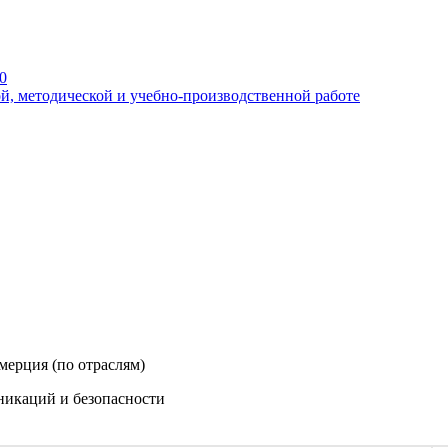
0
й, методической и учебно-производственной работе
ерция (по отраслям)
никаций и безопасности