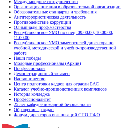
Международное сотрудничество
Организация питания в образовательной организации
Образовательные стандарты и требования
Антитеррористическая деятельность
Противодействие коррупции
Олимпиады проф.мастерства
Республиканское УМО по спец. 09.00.00, 10.00.00,
11.00.00
Республиканское УМО заместителей директора по
учебной, методической и учебно-производственной
работе
Наши победы
Молодые профессионалы (Архив)
Профессионалы
Демонстрационный экзамен
Наставничество
Центр подготовки кадров для отрасли БАС
Каталог учебно-производственных комплексов
История колледжа
Профессионалитет
25 лет кафедре пожарной безопасности
Обращение граждан
Форум директоров организаций СПО ПФО