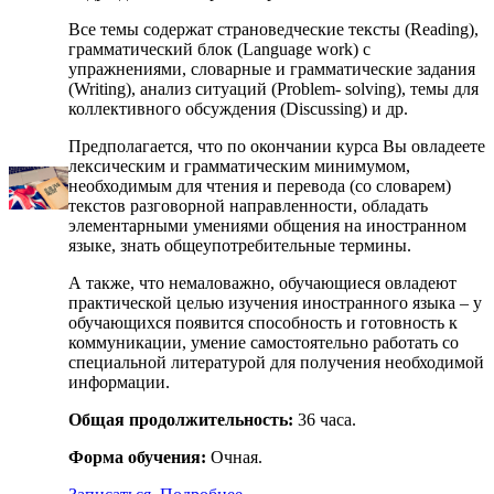
Все темы содержат страноведческие тексты (Reading),
грамматический блок (Language work) с
упражнениями, словарные и грамматические задания
(Writing), анализ ситуаций (Problem- solving), темы для
коллективного обсуждения (Discussing) и др.
Предполагается, что по окончании курса Вы овладеете
лексическим и грамматическим минимумом,
необходимым для чтения и перевода (со словарем)
текстов разговорной направленности, обладать
элементарными умениями общения на иностранном
языке, знать общеупотребительные термины.
А также, что немаловажно, обучающиеся овладеют
практической целью изучения иностранного языка – у
обучающихся появится способность и готовность к
коммуникации, умение самостоятельно работать со
специальной литературой для получения необходимой
информации.
Общая продолжительность:
36 часа.
Форма обучения:
Очная.