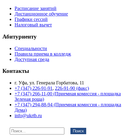
Расписание занятий
Дистанционное обучение
Графики сессий
Налоговый вычет
Абитуриенту
Специальности
Правила приема в колледж
Доступная среда
Контакты
г. Уфа, ул. Генерала Горбатова, 11
+7 (347) 226-91-91
,
226-91-90 (факс)
+7 (347) 266-11-00 (Приемная комиссия - площадка
Зеленая роща)
+7 (347) 294-88-94 (Приемная комиссия - площадка
Дема)
info@ukrtb.ru
Поиск