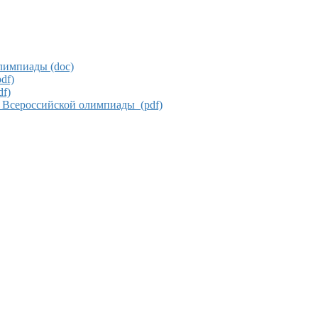
олимпиады (doc)
df)
f)
 Всероссийской олимпиады (pdf)