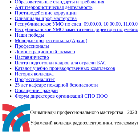
Образовательные стандарты и требования
Антитеррористическая деятельность
Противодействие коррупции
Олимпиады проф.мастерства
Республиканское УМО по спец. 09.00.00, 10.00.00, 11.00.0
Республиканское УМО заместителей директора по учебно
Наши победы
Молодые профессионалы (Архив)
Профессионалы
Демонстрационный экзамен
Наставничество
Центр подготовки кадров для отрасли БАС
Каталог учебно-производственных комплексов
История колледжа
Профессионалитет
25 лет кафедре пожарной безопасности
Обращение граждан
Форум директоров организаций СПО ПФО
Олимпиады профессионального мастерства - 2020 
Уфимский колледж радиоэлектроники, телекомму