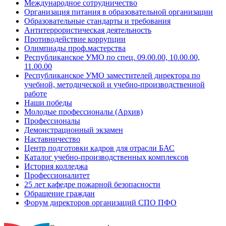
Международное сотрудничество
Организация питания в образовательной организации
Образовательные стандарты и требования
Антитеррористическая деятельность
Противодействие коррупции
Олимпиады проф.мастерства
Республиканское УМО по спец. 09.00.00, 10.00.00,
11.00.00
Республиканское УМО заместителей директора по
учебной, методической и учебно-производственной
работе
Наши победы
Молодые профессионалы (Архив)
Профессионалы
Демонстрационный экзамен
Наставничество
Центр подготовки кадров для отрасли БАС
Каталог учебно-производственных комплексов
История колледжа
Профессионалитет
25 лет кафедре пожарной безопасности
Обращение граждан
Форум директоров организаций СПО ПФО