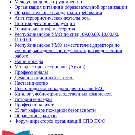
Международное сотрудничество
Организация питания в образовательной организации
Образовательные стандарты и требования
Антитеррористическая деятельность
Противодействие коррупции
Олимпиады проф.мастерства
Республиканское УМО по спец. 09.00.00, 10.00.00,
11.00.00
Республиканское УМО заместителей директора по
учебной, методической и учебно-производственной
работе
Наши победы
Молодые профессионалы (Архив)
Профессионалы
Демонстрационный экзамен
Наставничество
Центр подготовки кадров для отрасли БАС
Каталог учебно-производственных комплексов
История колледжа
Профессионалитет
25 лет кафедре пожарной безопасности
Обращение граждан
Форум директоров организаций СПО ПФО