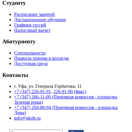
Студенту
Расписание занятий
Дистанционное обучение
Графики сессий
Налоговый вычет
Абитуриенту
Специальности
Правила приема в колледж
Доступная среда
Контакты
г. Уфа, ул. Генерала Горбатова, 11
+7 (347) 226-91-91
,
226-91-90 (факс)
+7 (347) 266-11-00 (Приемная комиссия - площадка
Зеленая роща)
+7 (347) 294-88-94 (Приемная комиссия - площадка
Дема)
info@ukrtb.ru