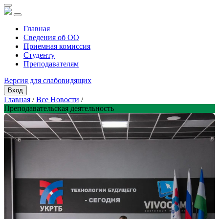
Главная
Сведения об ОО
Приемная комиссия
Студенту
Преподавателям
Версия для слабовидящих
Вход
Главная
/
Все Новости
/
Преподавательская деятельность