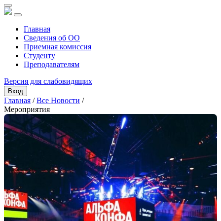
Главная
Сведения об ОО
Приемная комиссия
Студенту
Преподавателям
Версия для слабовидящих
Вход
Главная
/
Все Новости
/
Мероприятия