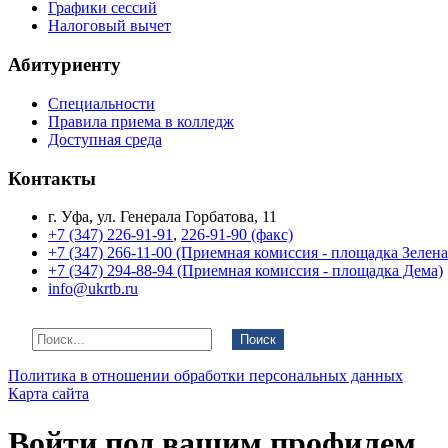
Графики сессий
Налоговый вычет
Абитуриенту
Специальности
Правила приема в колледж
Доступная среда
Контакты
г. Уфа, ул. Генерала Горбатова, 11
+7 (347) 226-91-91
,
226-91-90 (факс)
+7 (347) 266-11-00 (Приемная комиссия - площадка Зелен
+7 (347) 294-88-94 (Приемная комиссия - площадка Дема)
info@ukrtb.ru
Поиск
Политика в отношении обработки персональных данных
Карта сайта
Войти под вашим профилем