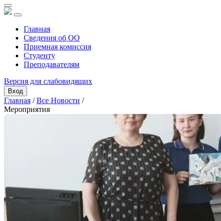
Главная
Сведения об ОО
Приемная комиссия
Студенту
Преподавателям
Версия для слабовидящих
Вход
Главная
/
Все Новости
/
Мероприятия