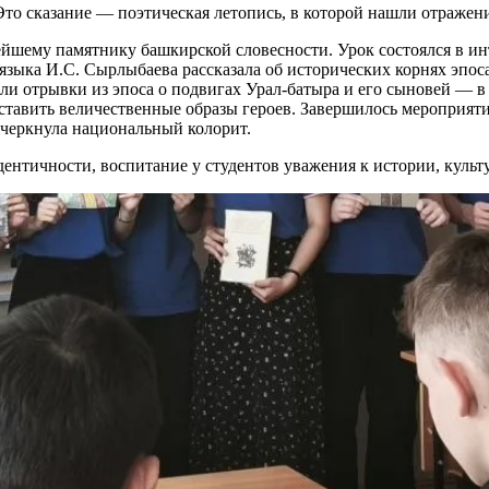
Это сказание — поэтическая летопись, в которой нашли отражен
шему памятнику башкирской словесности. Урок состоялся в инт
языка И.С. Сырлыбаева рассказала об исторических корнях эпос
али отрывки из эпоса о подвигах Урал-батыра и его сыновей — 
ставить величественные образы героев. Завершилось мероприя
дчеркнула национальный колорит.
нтичности, воспитание у студентов уважения к истории, культу