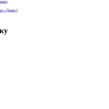
учших
ке «Дема»!
ку