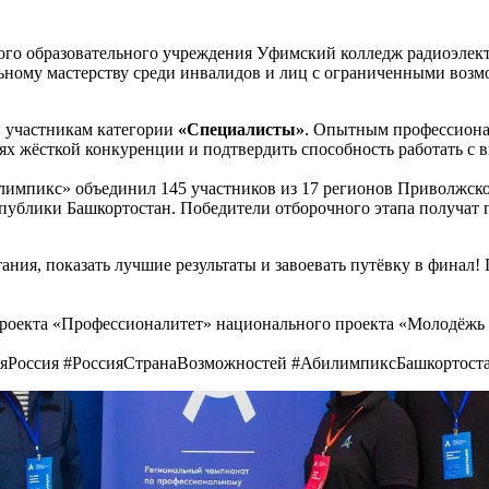
ного образовательного учреждения Уфимский колледж радиоэлек
ьному мастерству среди инвалидов и лиц с ограниченными воз
н участникам категории
«Специалисты»
. Опытным профессиона
иях жёсткой конкуренции и подтвердить способность работать 
мпикс» объединил 145 участников из 17 регионов Приволжског
публики Башкортостан. Победители отборочного этапа получат 
ния, показать лучшие результаты и завоевать путёвку в финал!
роекта «Профессионалитет» национального проекта «Молодёжь 
Россия #РоссияСтранаВозможностей #АбилимпиксБашкортост