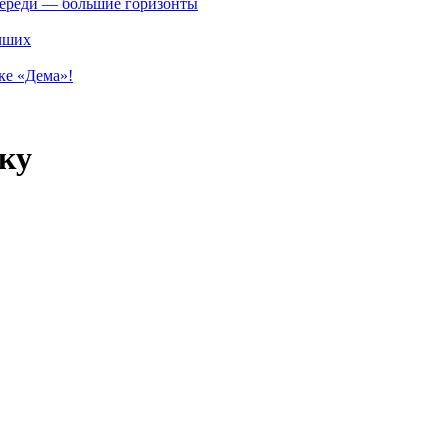
впереди — большие горизонты
учших
ке «Дема»!
ку