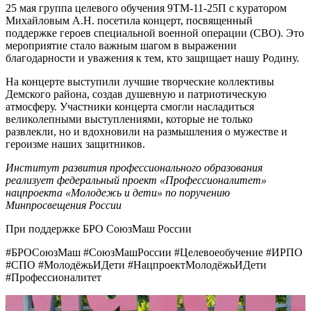
25 мая группа целевого обучения 9ТМ-11-25П с куратором
Михайловым А.Н. посетила концерт, посвященный
поддержке героев специальной военной операции (СВО). Это
мероприятие стало важным шагом в выражении
благодарности и уважения к тем, кто защищает нашу Родину.
На концерте выступили лучшие творческие коллективы
Демского района, создав душевную и патриотическую
атмосферу. Участники концерта смогли насладиться
великолепными выступлениями, которые не только
развлекли, но и вдохновили на размышления о мужестве и
героизме наших защитников.
Институт развития профессионального образования
реализует федеральный проект «Профессионалитет»
нацпроекта «Молодежь и дети» по поручению
Минпросвещения России
При поддержке БРО СоюзМаш России
#БРОСоюзМаш #СоюзМашРоссии #Целевоеобучение #ИРПО
#СПО #МолодёжьИДети #НацпроектМолодёжьИДети
#Профессионалитет