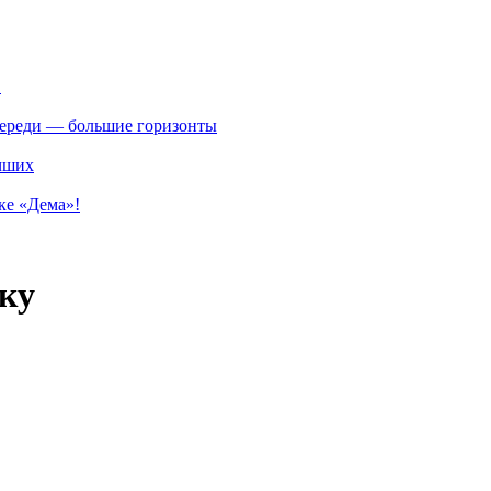
.
впереди — большие горизонты
учших
ке «Дема»!
ку