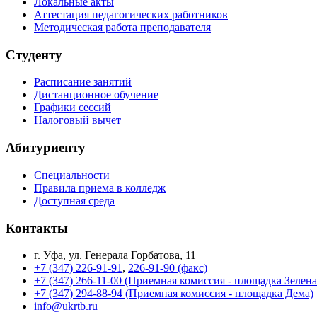
Локальные акты
Аттестация педагогических работников
Методическая работа преподавателя
Студенту
Расписание занятий
Дистанционное обучение
Графики сессий
Налоговый вычет
Абитуриенту
Специальности
Правила приема в колледж
Доступная среда
Контакты
г. Уфа, ул. Генерала Горбатова, 11
+7 (347) 226-91-91
,
226-91-90 (факс)
+7 (347) 266-11-00 (Приемная комиссия - площадка Зелен
+7 (347) 294-88-94 (Приемная комиссия - площадка Дема)
info@ukrtb.ru