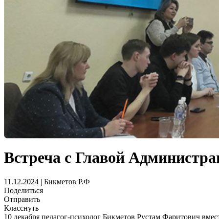
Встреча с Главой Администр
11.12.2024 | Бикметов Р.Ф
Поделиться
Отправить
Класснуть
10 декабря педагог-психолог Бикметов Рустам Фаритович вмес