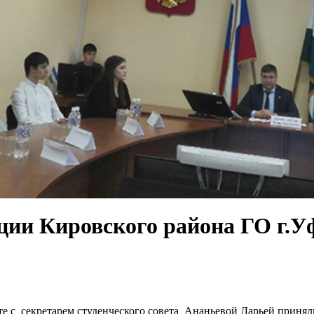
ации Кировского района ГО г.
те с секретарем студенческого совета Ананьевой Дарьей принял