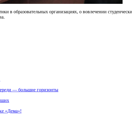
ики в образовательных организациях, о вовлечении студенческ
на.
.
впереди — большие горизонты
учших
ке «Дема»!