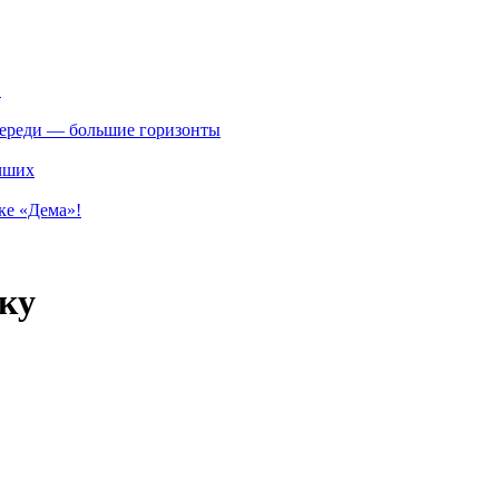
.
впереди — большие горизонты
учших
ке «Дема»!
ку