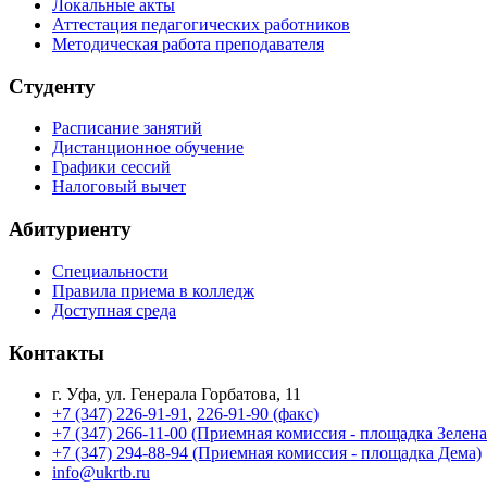
Локальные акты
Аттестация педагогических работников
Методическая работа преподавателя
Студенту
Расписание занятий
Дистанционное обучение
Графики сессий
Налоговый вычет
Абитуриенту
Специальности
Правила приема в колледж
Доступная среда
Контакты
г. Уфа, ул. Генерала Горбатова, 11
+7 (347) 226-91-91
,
226-91-90 (факс)
+7 (347) 266-11-00 (Приемная комиссия - площадка Зелен
+7 (347) 294-88-94 (Приемная комиссия - площадка Дема)
info@ukrtb.ru