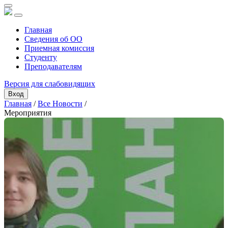
Главная
Сведения об ОО
Приемная комиссия
Студенту
Преподавателям
Версия для слабовидящих
Вход
Главная
/
Все Новости
/
Мероприятия