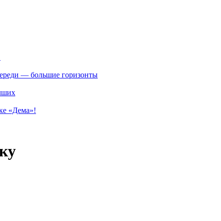
.
впереди — большие горизонты
учших
ке «Дема»!
ку