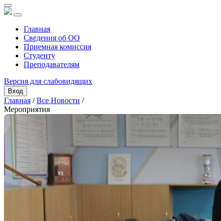
Главная
Сведения об ОО
Приемная комиссия
Студенту
Преподавателям
Версия для слабовидящих
Вход
Главная
/
Все Новости
/
Мероприятия