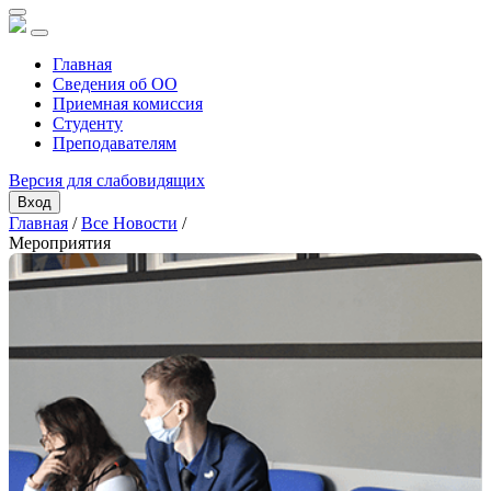
Главная
Сведения об ОО
Приемная комиссия
Студенту
Преподавателям
Версия для слабовидящих
Вход
Главная
/
Все Новости
/
Мероприятия