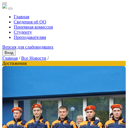
Главная
Сведения об ОО
Приемная комиссия
Студенту
Преподавателям
Версия для слабовидящих
Вход
Главная
/
Все Новости
/
Достижения