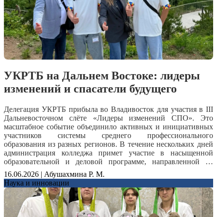
УКРТБ на Дальнем Востоке: лидеры
изменений и спасатели будущего
Делегация УКРТБ прибыла во Владивосток для участия в III
Дальневосточном слёте «Лидеры изменений СПО». Это
масштабное событие объединило активных и инициативных
участников системы среднего профессионального
образования из разных регионов. В течение нескольких дней
администрация колледжа примет участие в насыщенной
образовательной и деловой программе, направленной на
обмен опытом и развитие профессиональных компетенций.
16.06.2026 | Абушахмина Р. М.
Студенты колледжа примут участие в I Международных
Наука и инновации
профессиональных студенческих играх по компетенции
«Спасательные работы». Участникам предстоит
продемонстрировать высокий уровень подготовки, умение
работать в команде и принимать решения в экстремальных