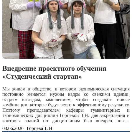
ситуациях. Для студентов УКРТБ это не только соревнование,
но и возможность перенять лучшие практики у будущих
специалистов из других образовательных организаций.
Администрация колледжа примет участие в обсуждении
актуальных вопросов развития среднего профессионального
образования и внедрения современных образовательных
подходов. Мы уверены, что представители УКРТБ привезут
из Владивостока новые знания, ценный опыт и яркие
впечатления.
Внедрение проектного обучения
«Студенческий стартап»
Мы живём в обществе, в котором экономическая ситуация
постоянно меняется, нужны кадры со свежими идеями,
острым взглядом, мышлением, чтобы создавать новые
комбинации, которые будут вести к эффективному результату.
Поэтому преподавателем кафедры гуманитарных и
экономических дисциплин Горцевой Т.Н. для закрепления и
контроля знаний по дисциплинам был внедрен новый
инновационный метод - проектное обучение.
03.06.2026 | Горцева Т. Н.
Студенты специальностей ММР, ССА, ОИБ, ИСП и КСК