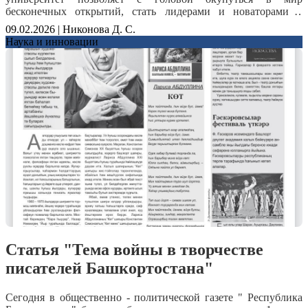
бесконечных открытий, стать лидерами и новаторами в
области современной науки, получить престижную
09.02.2026 | Никонова Д. С.
профессию.Во время визита ребята смогли ознакомиться с
Наука и инновации
основными правилами поступления. Они узнали о
требованиях к вступительным экзаменам, необходимых
документах и особенностях подачи документов.Особое
внимание было уделено участию студентов в специальных
мастер-классах. Здесь студенты колледжа получили
уникальную возможность попробовать себя в роли настоящих
профессионалов. Мастер-классы были ориентированы на
развитие практических навыков, что особенно важно для
молодых специалистов, стремящихся занять достойное место
в своей профессиональной сфере.
Статья "Тема войны в творчестве
писателей Башкортостана"
Сегодня в общественно - политической газете " Республика