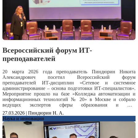
З.К Эта конференция стала уникальной площадкой для
студентов. Грамотную речь и умение правильно определять
обмена опытом и знакомств. Выражаем организаторам,
цели в своих работах, делать конкретные выводы.
руководителям и участникам конференции огромную
благодарность!Отдельное спасибо научным руководителям,
которые поддержали студентов на пути исследований, а также
членам жюри за профессиональную оценку работ.Желаем
новых творческих успехов и достижений! И до новых встреч!
При поддержке БРО СоюзМаш России#БРОСоюзМаш
#СоюзМашРоссии
Всероссийский форум ИТ-
преподавателей
20 марта 2026 года преподаватель Пиндюрин Никита
Александрович посетил Всероссийский форум
преподавателей ИТ-дисциплин «Сетевое и системное
администрирование – основа подготовки ИТ-специалистов».
Мероприятие прошло на базе «Колледжа автоматизации и
информационных технологий № 20» в Москве и собрало
ведущих экспертов сферы образования и ИТ-
индустрии.Форум был посвящен объединению усилий
27.03.2026 | Пиндюрин Н. А.
академического сообщества и работодателей для подготовки
Наука и инновации
высококвалифицированных кадров. В рамках деловой
программы участники обсудили актуальные вопросы
реализации образовательных программ в области сетевого и