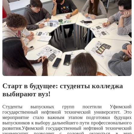
со спикерами. По результатам проведения киберучений
команда из студентов нашего колледжа «Клоран +2» заняла
почетное 3 место. В мероприятии принимали участие 6
команд. Стоит обратить внимание, что наша команда -
единственная команда-представительница СПО (остальные -
на базе УУНиТ). Благодарим наших студентов за волевой
характер, за компетентность и профессионализм, проявленные
на киберучениях. Желаем дальнейших успехов и новых
достижений!
Старт в будущее: студенты колледжа
выбирают вуз!
Студенты выпускных групп посетили Уфимский
государственный нефтяной технический университет. Это
мероприятие стало важным этапом подготовки будущих
выпускников к выбору дальнейшего пути профессионального
развития.Уфимский государственный нефтяной технический
университет позволяет с головой окунуться в мир