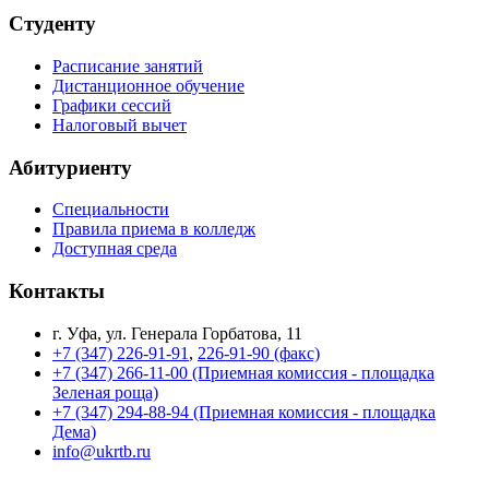
Студенту
Расписание занятий
Дистанционное обучение
Графики сессий
Налоговый вычет
Абитуриенту
Специальности
Правила приема в колледж
Доступная среда
Контакты
г. Уфа, ул. Генерала Горбатова, 11
+7 (347) 226-91-91
,
226-91-90 (факс)
+7 (347) 266-11-00 (Приемная комиссия - площадка
Зеленая роща)
+7 (347) 294-88-94 (Приемная комиссия - площадка
Дема)
info@ukrtb.ru