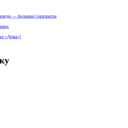
.
впереди — большие горизонты
учших
ке «Дема»!
ку