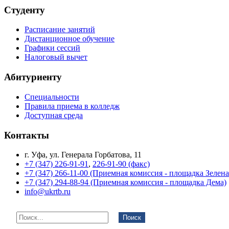
Студенту
Расписание занятий
Дистанционное обучение
Графики сессий
Налоговый вычет
Абитуриенту
Специальности
Правила приема в колледж
Доступная среда
Контакты
г. Уфа, ул. Генерала Горбатова, 11
+7 (347) 226-91-91
,
226-91-90 (факс)
+7 (347) 266-11-00 (Приемная комиссия - площадка Зелен
+7 (347) 294-88-94 (Приемная комиссия - площадка Дема)
info@ukrtb.ru
Поиск