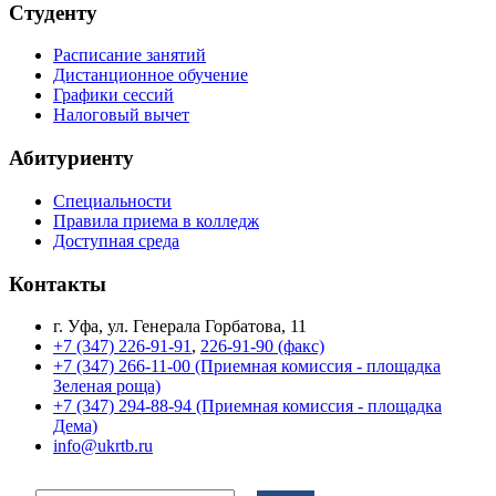
Студенту
Расписание занятий
Дистанционное обучение
Графики сессий
Налоговый вычет
Абитуриенту
Специальности
Правила приема в колледж
Доступная среда
Контакты
г. Уфа, ул. Генерала Горбатова, 11
+7 (347) 226-91-91
,
226-91-90 (факс)
+7 (347) 266-11-00 (Приемная комиссия - площадка
Зеленая роща)
+7 (347) 294-88-94 (Приемная комиссия - площадка
Дема)
info@ukrtb.ru