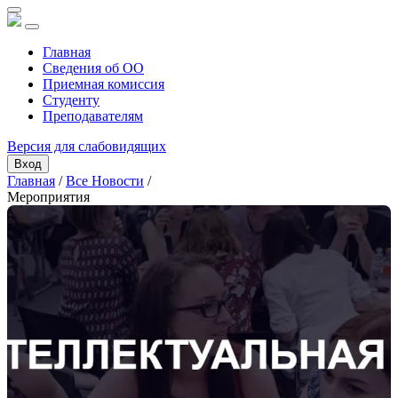
Главная
Сведения об ОО
Приемная комиссия
Студенту
Преподавателям
Версия для слабовидящих
Вход
Главная
/
Все Новости
/
Мероприятия