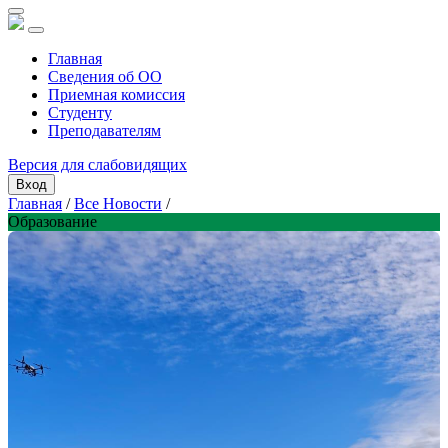
Главная
Сведения об ОО
Приемная комиссия
Студенту
Преподавателям
Версия для слабовидящих
Вход
Главная
/
Все Новости
/
Образование