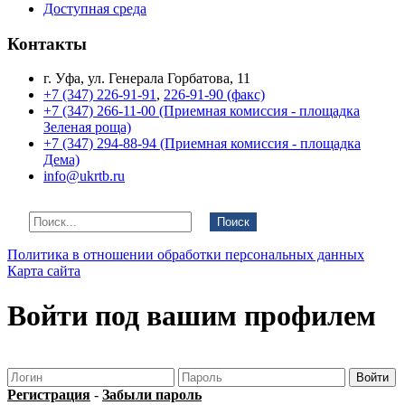
Доступная среда
Контакты
г. Уфа, ул. Генерала Горбатова, 11
+7 (347) 226-91-91
,
226-91-90 (факс)
+7 (347) 266-11-00 (Приемная комиссия - площадка
Зеленая роща)
+7 (347) 294-88-94 (Приемная комиссия - площадка
Дема)
info@ukrtb.ru
Поиск
Политика в отношении обработки персональных данных
Карта сайта
Войти под вашим профилем
Регистрация
-
Забыли пароль