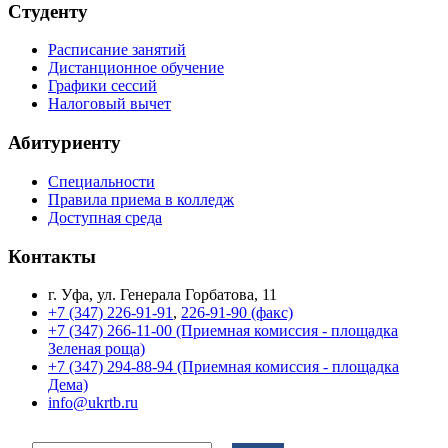
Студенту
Расписание занятий
Дистанционное обучение
Графики сессий
Налоговый вычет
Абитуриенту
Специальности
Правила приема в колледж
Доступная среда
Контакты
г. Уфа, ул. Генерала Горбатова, 11
+7 (347) 226-91-91
,
226-91-90 (факс)
+7 (347) 266-11-00 (Приемная комиссия - площадка
Зеленая роща)
+7 (347) 294-88-94 (Приемная комиссия - площадка
Дема)
info@ukrtb.ru