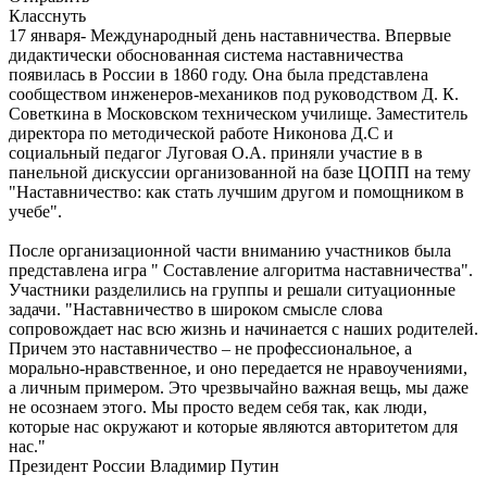
Класснуть
17 января- Международный день наставничества. Впервые
дидактически обоснованная система наставничества
появилась в России в 1860 году. Она была представлена
сообществом инженеров-механиков под руководством Д. К.
Советкина в Московском техническом училище. Заместитель
директора по методической работе Никонова Д.С и
социальный педагог Луговая О.А. приняли участие в в
панельной дискуссии организованной на базе ЦОПП на тему
"Наставничество: как стать лучшим другом и помощником в
учебе".
После организационной части вниманию участников была
представлена игра " Составление алгоритма наставничества".
Участники разделились на группы и решали ситуационные
задачи. "Наставничество в широком смысле слова
сопровождает нас всю жизнь и начинается с наших родителей.
Причем это наставничество – не профессиональное, а
морально-нравственное, и оно передается не нравоучениями,
а личным примером. Это чрезвычайно важная вещь, мы даже
не осознаем этого. Мы просто ведем себя так, как люди,
которые нас окружают и которые являются авторитетом для
нас."
Президент России Владимир Путин