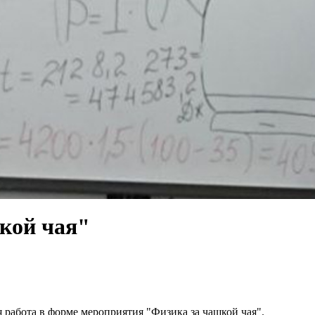
кой чая"
 работа в форме мероприятия "Физика за чашкой чая".