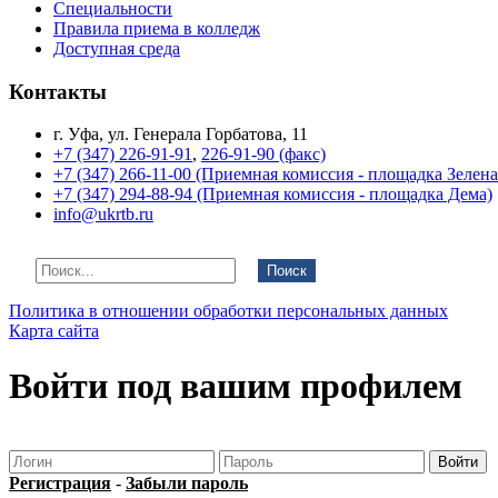
Специальности
Правила приема в колледж
Доступная среда
Контакты
г. Уфа, ул. Генерала Горбатова, 11
+7 (347) 226-91-91
,
226-91-90 (факс)
+7 (347) 266-11-00 (Приемная комиссия - площадка Зелен
+7 (347) 294-88-94 (Приемная комиссия - площадка Дема)
info@ukrtb.ru
Поиск
Политика в отношении обработки персональных данных
Карта сайта
Войти под вашим профилем
Регистрация
-
Забыли пароль