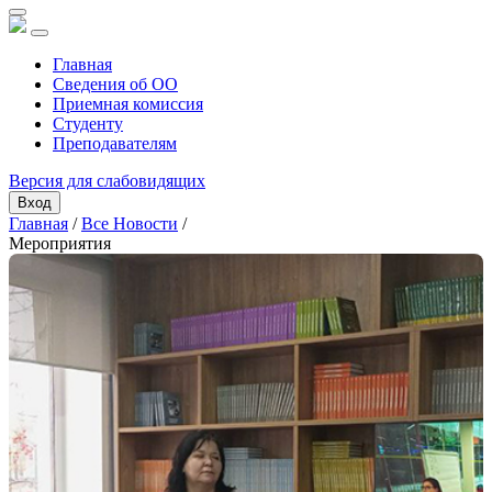
Главная
Сведения об ОО
Приемная комиссия
Студенту
Преподавателям
Версия для слабовидящих
Вход
Главная
/
Все Новости
/
Мероприятия