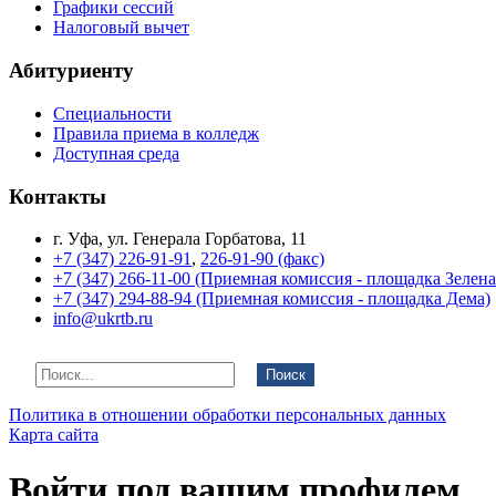
Графики сессий
Налоговый вычет
Абитуриенту
Специальности
Правила приема в колледж
Доступная среда
Контакты
г. Уфа, ул. Генерала Горбатова, 11
+7 (347) 226-91-91
,
226-91-90 (факс)
+7 (347) 266-11-00 (Приемная комиссия - площадка Зелен
+7 (347) 294-88-94 (Приемная комиссия - площадка Дема)
info@ukrtb.ru
Поиск
Политика в отношении обработки персональных данных
Карта сайта
Войти под вашим профилем