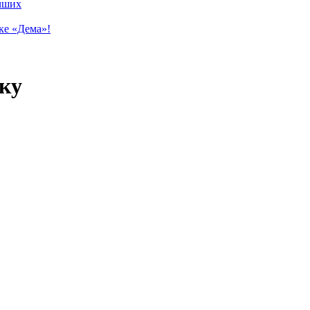
учших
ке «Дема»!
ку