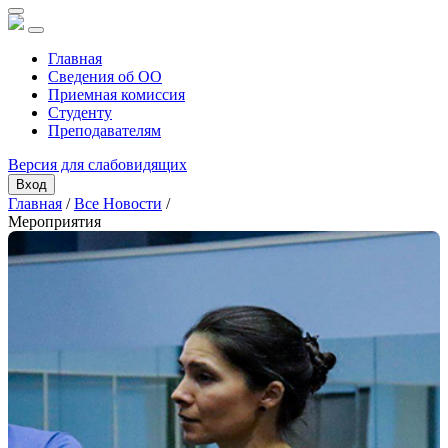
Главная
Сведения об ОО
Приемная комиссия
Студенту
Преподавателям
Версия для слабовидящих
Вход
Главная
/
Все Новости
/
Мероприятия