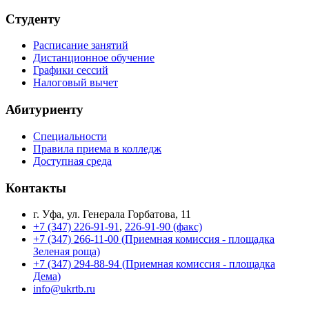
Студенту
Расписание занятий
Дистанционное обучение
Графики сессий
Налоговый вычет
Абитуриенту
Специальности
Правила приема в колледж
Доступная среда
Контакты
г. Уфа, ул. Генерала Горбатова, 11
+7 (347) 226-91-91
,
226-91-90 (факс)
+7 (347) 266-11-00 (Приемная комиссия - площадка
Зеленая роща)
+7 (347) 294-88-94 (Приемная комиссия - площадка
Дема)
info@ukrtb.ru