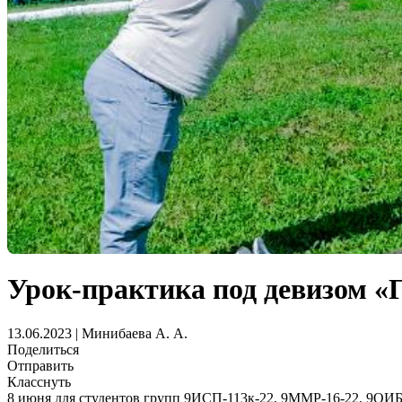
Урок-практика под девизом «Г
13.06.2023 | Минибаева А. А.
Поделиться
Отправить
Класснуть
8 июня для студентов групп 9ИСП-113к-22, 9ММР-16-22, 9ОИБ-