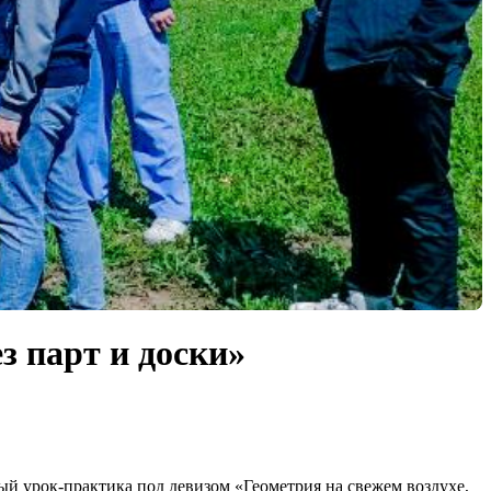
з парт и доски»
й урок-практика под девизом «Геометрия на свежем воздухе,