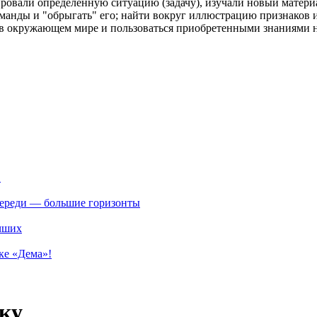
ировали определённую ситуацию (задачу), изучали новый матер
манды и "обрыгать" его; найти вокруг иллюстрацию признаков и
ы в окружающем мире и пользоваться приобретенными знаниями н
.
впереди — большие горизонты
учших
ке «Дема»!
ку