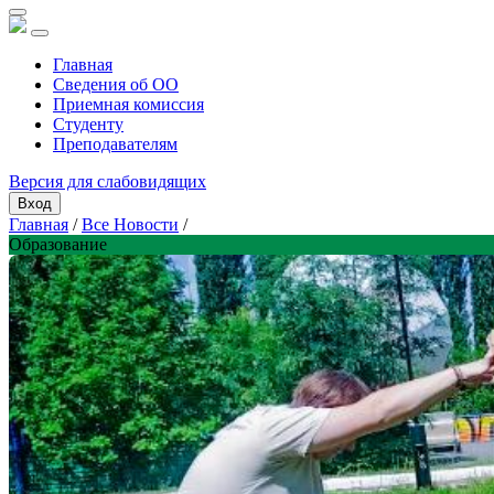
Главная
Сведения об ОО
Приемная комиссия
Студенту
Преподавателям
Версия для слабовидящих
Вход
Главная
/
Все Новости
/
Образование