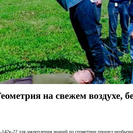
еометрия на свежем воздухе, бе
142к-22 для закрепления знаний по геометрии прошел необычны