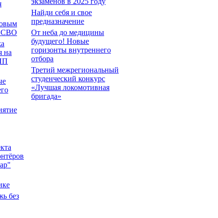
экзаменов в 2025 году
я
Найди себя и свое
предназначение
Новым
в СВО
От неба до медицины
будущего! Новые
жа
горизонты внутреннего
я на
отбора
ПП
Третий межрегиональный
студенческий конкурс
ые
«Лучшая локомотивная
его
бригада»
иятие
кта
онтёров
ар"
ике
ь без