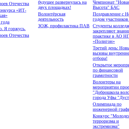
будущее развернулась на
Чемпионат "Нова
роев Отечества
двух площадках!
Высота" БАС
онкурса «ИТ-
Волонтёрская
Поздравление с 
кая»
деятельность
годом участнико
 года
ЗОЖ, профилактика ПАВ
Студенты коллед
. Я горжусь.
закрепляют знани
роев Отечества
практике в АО Н
«Полигон»
Третий день: Нов
вызовы внутренн
отбора!
Открытое меропр
по финансовой
грамотности
Волонтеры на
мероприятии прое
"Доброшкола вол
города Уфы "Дуст
Олимпиада по
инженерной граф
Конкурс "Молодеж
терроризма и
экстремизма"