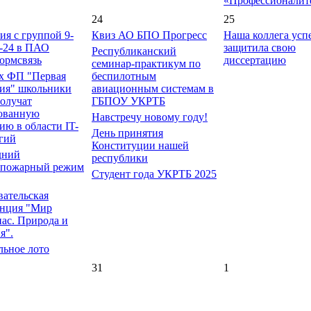
«Профессионалит
24
25
ия с группой 9-
Квиз АО БПО Прогресс
Наша коллега ус
-24 в ПАО
защитила свою
Республиканский
ормсвязь
диссертацию
семинар-практикум по
х ФП "Первая
беспилотным
ия" школьники
авиационным системам в
олучат
ГБПОУ УКРТБ
ованную
Навстречу новому году!
ию в области IT-
День принятия
гий
Конституции нашей
дний
республики
опожарный режим
Студент года УКРТБ 2025
вательская
енция "Мир
нас. Природа и
я".
ьное лото
31
1