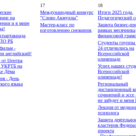
17
18
еские
Международный конкурс
Итоги 2025 года.
ния: на
"Слово Акмуллы"
Педагогический с
ении и в мире
Мастер-класс по
Защита бизнес-пр
ва!
изготовлению снежинок
рамках месячника
 cпартакиада
финансовой грамо
СПО РБ
Студенты группы 
фильм -
24 отличились на
ли английский!
Всероссийской
олимпиаде
 от Центра
 УКРТБ на
Успех наших студ
ке Дёма
Всероссийской
олимпиаде!
ря - День
кого языка
Региональный
дистанционный к
сочинений и эссе
не забудет и меня
Лекция от медици
психолога
Защита деятельно
кластеров Федера
проекта