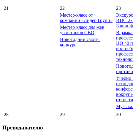
21
22
23
Мастер-класс от
Экскурс
компании «Лидер Групп»
ИИС-2к
Башинф
Местер-класс для жен
участников СВО
В рамка
професс
Новогодний смотр-
ЦО 40 п
конкурс
востреб
професс
техноло
Нового
против
Учебно-
исследо
конфер
вокруг 
открыти
Музыкал
28
29
30
Преподавателю