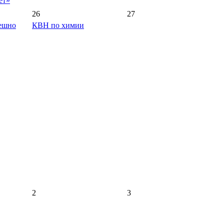
ет»
26
27
пешно
КВН по химии
2
3