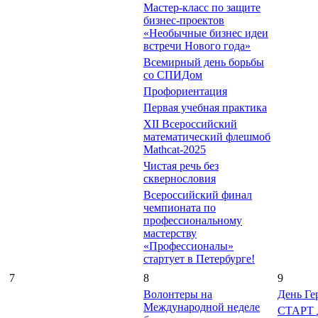
Мастер-класс по защите
бизнес-проектов
«Необычные бизнес идеи
встречи Нового года»
Всемирный день борьбы
со СПИДом
Профориентация
Первая учебная практика
XII Всероссийский
математический флешмоб
Mathcat-2025
Чистая речь без
сквернословия
Всероссийский финал
чемпионата по
профессиональному
мастерству
«Профессионалы»
стартует в Петербурге!
7
8
9
Волонтеры на
День Ге
Международной неделе
СТАРТ 