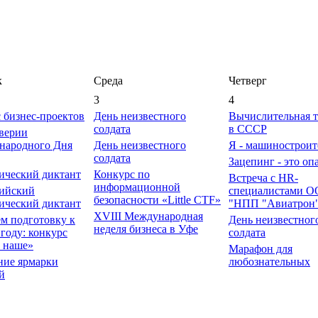
к
Среда
Четверг
3
4
 бизнес-проектов
День неизвестного
Вычислительная 
солдата
в СССР
верии
народного Дня
День неизвестного
Я - машиностроит
солдата
Зацепинг - это оп
ический диктант
Конкурс по
Встреча с HR-
информационной
сийский
специалистами 
безопасности «Little CTF»
ический диктант
"НПП "Авиатрон
XVIII Международная
м подготовку к
День неизвестног
неделя бизнеса в Уфе
году: конкурс
солдата
 наше»
Марафон для
ние ярмарки
любознательных
й