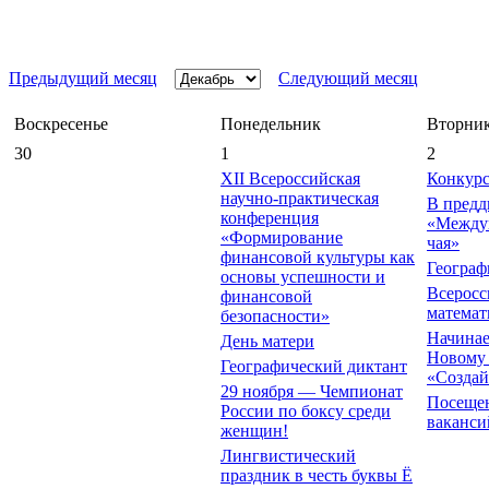
Предыдущий месяц
Следующий месяц
Воскресенье
Понедельник
Вторни
30
1
2
ХII Всероссийская
Конкурс
научно-практическая
В предд
конференция
«Между
«Формирование
чая»
финансовой культуры как
Географ
основы успешности и
Всерос
финансовой
математ
безопасности»
Начинае
День матери
Новому 
Географический диктант
«Создай
29 ноября — Чемпионат
Посеще
России по боксу среди
ваканси
женщин!
Лингвистический
праздник в честь буквы Ё