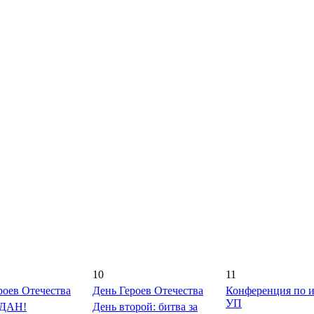
10
11
роев Отечества
День Героев Отечества
Конференция по 
УП
ДАН!
День второй: битва за