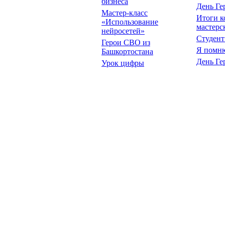
бизнеса
День Ге
Мастер-класс
Итоги к
«Использование
мастерс
нейросетей»
Студент
Герои СВО из
Я помню
Башкортостана
День Ге
Урок цифры