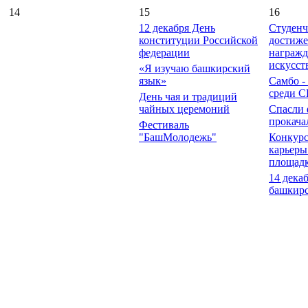
14
15
16
12 декабря День
Студенч
конституции Российской
достиже
федерации
награжд
искусст
«Я изучаю башкирский
язык»
Самбо -
среди 
День чая и традиций
чайных церемоний
Спасли 
прокача
Фестиваль
"БашМолодежь"
Конкурс
карьеры
площад
14 декаб
башкирс