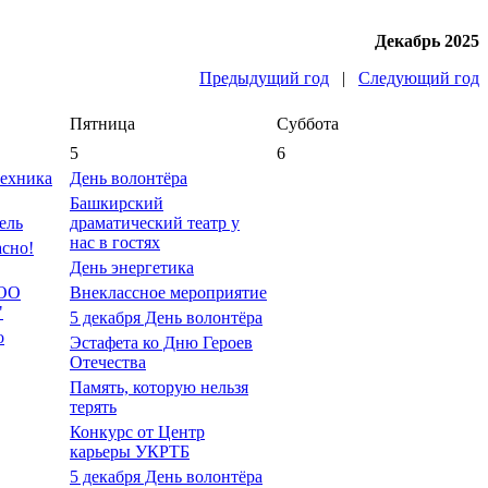
Декабрь 2025
Предыдущий год
|
Следующий год
Пятница
Суббота
5
6
техника
День волонтёра
Башкирский
ель
драматический театр у
нас в гостях
асно!
День энергетика
ООО
Внеклассное мероприятие
"
5 декабря День волонтёра
о
Эстафета ко Дню Героев
Отечества
Память, которую нельзя
терять
Конкурс от Центр
карьеры УКРТБ
5 декабря День волонтёра