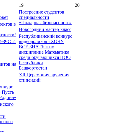
19
20
Построение студентов
овет
специальности
«Пожарная безопасность»
оектов в
Новогодний мастер-класс
тности!
Республиканский конкурс
9ЗЧС-2-
видеороликов «ХОЧУ
ВСЕ ЗНАТЬ!» по
дисциплине Математика
среди обучающихся ПОО
Республики
ентов на
Башкортостан
XII Церемония вручения
стипендий
онкурс
 «Пусть
 Родина»
нского
сти
льного