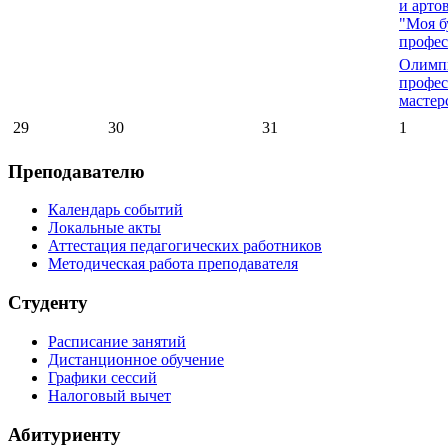
и арто
"Моя б
профес
Олимп
профес
мастер
29
30
31
1
Преподавателю
Календарь событий
Локальные акты
Аттестация педагогических работников
Методическая работа преподавателя
Студенту
Расписание занятий
Дистанционное обучение
Графики сессий
Налоговый вычет
Абитуриенту