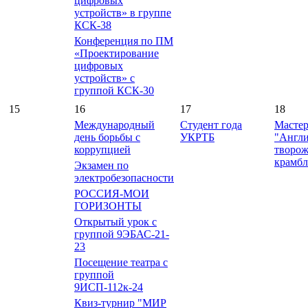
цифровых
устройств» в группе
КСК-38
Конференция по ПМ
«Проектирование
цифровых
устройств» с
группой КСК-30
15
16
17
18
Международный
Студент года
Мастер
день борьбы с
УКРТБ
"Англ
коррупцией
творо
крамбл
Экзамен по
электробезопасности
РОССИЯ-МОИ
ГОРИЗОНТЫ
Открытый урок с
группой 9ЭБАС-21-
23
Посещение театра с
группой
9ИСП-112к-24
Квиз-турнир "МИР