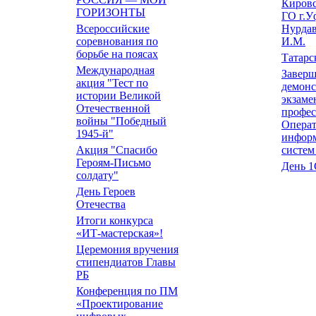
Кировс
ГОРИЗОНТЫ
ГО г.
Всероссийские
Нурда
соревнования по
И.М.
борьбе на поясах
Татарс
Международная
Завер
акция "Тест по
демон
истории Великой
экзаме
Отечественной
профе
войны "Победный
Опера
1945-й"
инфор
Акция "Спасибо
систем
Героям-Письмо
День 1
солдату"
День Героев
Отечества
Итоги конкурса
«ИТ-мастерская»!
Церемония вручения
стипендиатов Главы
РБ
Конференция по ПМ
«Проектирование