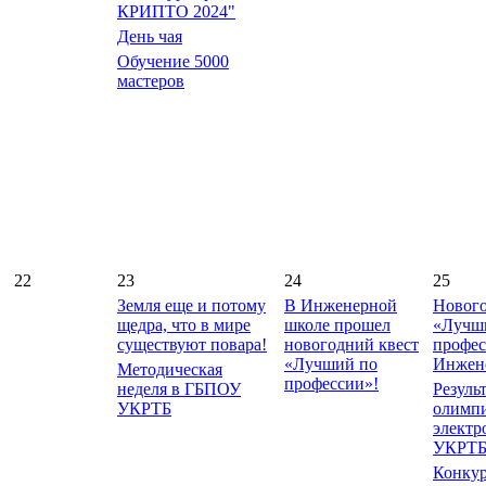
КРИПТО 2024"
День чая
Обучение 5000
мастеров
22
23
24
25
Земля еще и потому
В Инженерной
Нового
щедра, что в мире
школе прошел
«Лучш
существуют повара!
новогодний квест
профес
«Лучший по
Инжен
Методическая
профессии»!
неделя в ГБПОУ
Резуль
УКРТБ
олимп
электр
УКРТ
Конкур