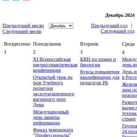
Декабрь 2024
Предыдущий месяц
Предыдущий год
|
Следующий год
Следующий месяц
Воскресенье
Понедельник
Вторник
Среда
1
2
3
4
XI Всероссийская
КВН по химии и
Между
научно-практическая
биологии
день и
конференция
Курсы повышения
День 
Открытый урок на
квалификации для
в Росс
базе Учебного
педагогов РБ
Железн
полигона
зона 
эксплуатационного
опасно
вагонного депо
Развит
Дема
вычис
Международный
техник
день защиты
стране
информации
Группа
Финал чемпионата
24 пос
"Профессионалы"
Русски