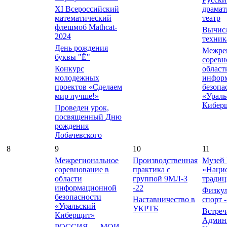
XI Всероссийский
драмат
математический
театр
флешмоб Mathcat-
Вычис
2024
техник
День рождения
Межре
буквы "Ё"
соревн
Конкурс
област
молодежных
инфор
проектов «Сделаем
безопа
мир лучше!»
«Ураль
Кибер
Проведен урок,
посвященный Дню
рождения
Лобачевского
8
9
10
11
Межрегиональное
Производственная
Музей
соревнование в
практика с
«Наци
области
группой 9МЛ-3
тради
информационной
-22
Физкул
безопасности
Наставничество в
спорт -
«Уральский
УКРТБ
Встреч
Киберщит»
Админ
РОССИЯ — МОИ