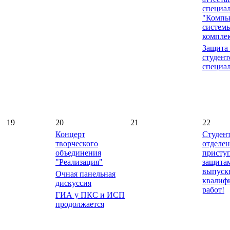
специа
"Компь
систем
компле
Защита
студент
специа
19
20
21
22
Концерт
Студен
творческого
отделе
объединения
присту
"Реализация"
защита
выпуск
Очная панельная
квалиф
дискуссия
работ!
ГИА у ПКС и ИСП
продолжается