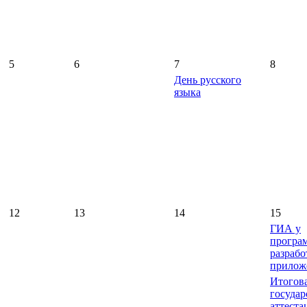
5
6
7
8
День русского
языка
12
13
14
15
ГИА у
програ
разрабо
прилож
Итогов
государ
аттеста