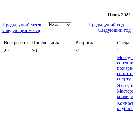
Июнь 2022
Предыдущий месяц
Предыдущий год
|
Следующий год
Следующий месяц
Воскресенье
Понедельник
Вторник
Среда
29
30
31
1
Междун
соревн
пожарн
спасат
спорту
Экскур
Мастер
коллед
Коннос
клуб в 