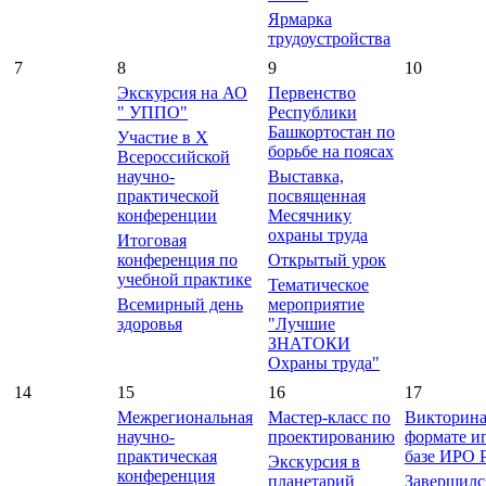
Ярмарка
трудоустройства
7
8
9
10
Экскурсия на АО
Первенство
" УППО"
Республики
Башкортостан по
Участие в X
борьбе на поясах
Всероссийской
научно-
Выставка,
практической
посвященная
конференции
Месячнику
охраны труда
Итоговая
конференция по
Открытый урок
учебной практике
Тематическое
Всемирный день
мероприятие
здоровья
"Лучшие
ЗНАТОКИ
Охраны труда"
14
15
16
17
Межрегиональная
Мастер-класс по
Викторина
научно-
проектированию
формате и
практическая
базе ИРО 
Экскурсия в
конференция
планетарий
Завершилс