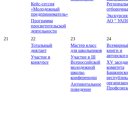
Кейс-сессия
Региональ
«Молодежный
отборочны
предприниматель»
Экскурсия
Программа
АО " УАП
просветительской
деятельности
21
22
23
24
Тотальный
Мастер класс
Всемирный
диктант
для школьников
книги и
авторского
Участие в
Участие в III
конкурсе
Всероссийской
XV заседа
молодежной
комитета
школы-
Башкирск
конференции
республик
организац
Антивитальное
Профсоюз
поведение