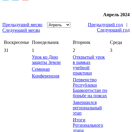
Апрель 2024
Предыдущий месяц
Предыдущий год
|
Следующий год
Следующий месяц
Воскресенье
Понедельник
Вторник
Среда
31
1
2
3
Урок ко Дню
Открытый урок
защиты Земли
в рамках
учебной
Семинар
практики
Конференция
Первенство
Республики
Башкортостан по
борьбе на поясах
Завершился
региональный
этап
Итоги
Регионального
этапа